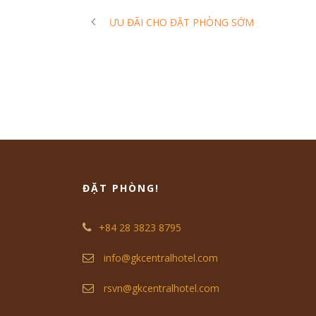
ƯU ĐÃI CHO ĐẶT PHÒNG SỚM
ĐẶT PHÒNG!
+84 28 3823 8795
info@gkcentralhotel.com
rsvn@gkcentralhotel.com